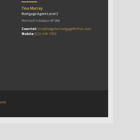
Tina Murray
Mortgage Agent Level 2
Permis d’initiateur #FSRA
Courriel:
tina@ivegotamortgageforthat.com
Mobile:
613-349-7359
alité