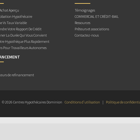
 Achat Aperçu
Témoignages
obation Hypothécaire
COMMERCIAL ET CRÉDIT-BAIL
e Vs Taux Variable
Ressources
dre Votre Rapport De Crédit
Prêteurs et associations
ner La Durée Qui Vous Convient
Contactez-nous
otre Hypothèque Plus Rapidement
ns Pour Travailleurs Autonomes
NANCEMENT
teurs de refinancement
© 2026 Centres Hypothécaires Dominion
Conditions d’utilisation
|
Politique de confidenti