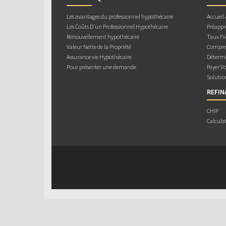
Les avantages du professionnel hypothécaire
Accueil
Les Coûts D’un Professionnel Hypothécaire
Préappr
Renouvellement hypothécaire
Taux Fix
Valeur Nette de la Propriété
Compren
Assurance vie Hypothécaire
Détermi
Pour présenter une demande
Payer V
Solutio
REFI
CHIP
Calcula