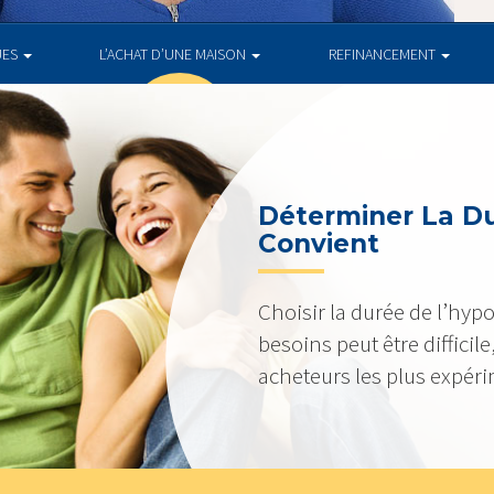
UES
L’ACHAT D’UNE MAISON
REFINANCEMENT
Déterminer La D
Convient
Choisir la durée de l’hyp
besoins peut être diffici
acheteurs les plus expér