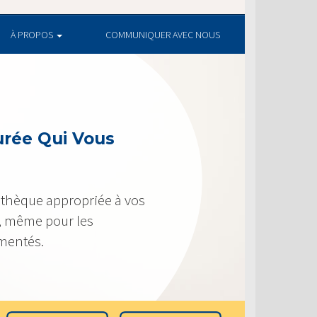
À PROPOS
COMMUNIQUER AVEC NOUS
urée Qui Vous
othèque appropriée à vos
le, même pour les
imentés.