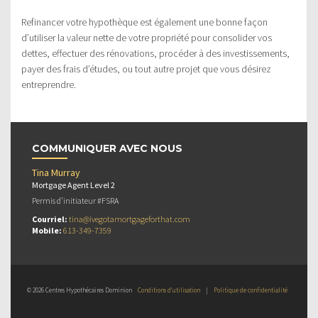
Refinancer votre hypothèque est également une bonne façon
d’utiliser la valeur nette de votre propriété pour consolider vos
dettes, effectuer des rénovations, procéder à des investissements,
payer des frais d’études, ou tout autre projet que vous désirez
entreprendre.
COMMUNIQUER AVEC NOUS
Tina Murray
Mortgage Agent Level 2
Permis d’initiateur #FSRA
Courriel:
tina@ivegotamortgageforthat.com
Mobile:
613-349-7359
© 2026 Centres Hypothécaires Dominion
Conditions d’utilisation
|
Politique de confidentialité