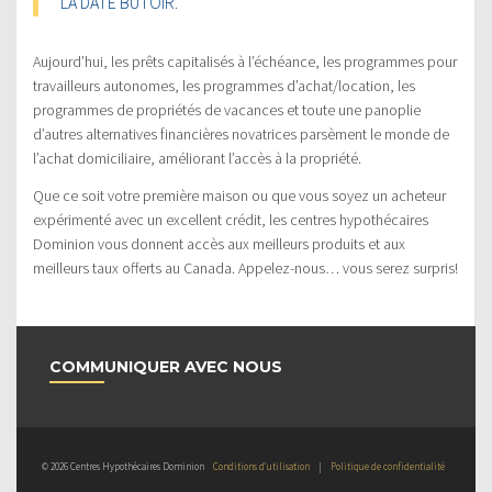
LA DATE BUTOIR.
Aujourd’hui, les prêts capitalisés à l’échéance, les programmes pour
travailleurs autonomes, les programmes d’achat/location, les
programmes de propriétés de vacances et toute une panoplie
d’autres alternatives financières novatrices parsèment le monde de
l’achat domiciliaire, améliorant l’accès à la propriété.
Que ce soit votre première maison ou que vous soyez un acheteur
expérimenté avec un excellent crédit, les centres hypothécaires
Dominion vous donnent accès aux meilleurs produits et aux
meilleurs taux offerts au Canada. Appelez-nous… vous serez surpris!
COMMUNIQUER AVEC NOUS
© 2026 Centres Hypothécaires Dominion
Conditions d’utilisation
|
Politique de confidentialité