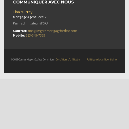
COMMUNIQUER AVEC NOUS
Tina Murray
Mortgage Agent Level 2
Permis d’initiateur #FSRA
Courriel:
tina@ivegotamortgageforthat.com
Mobile:
613-349-7359
© 2026 Centres Hypothécaires Dominion
Conditions d’utilisation
|
Politique de confidentialité