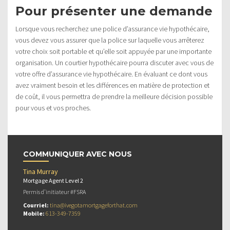
Pour présenter une demande
Lorsque vous recherchez une police d’assurance vie hypothécaire,
vous devez vous assurer que la police sur laquelle vous arrêterez
votre choix soit portable et qu’elle soit appuyée par une importante
organisation. Un courtier hypothécaire pourra discuter avec vous de
votre offre d’assurance vie hypothécaire. En évaluant ce dont vous
avez vraiment besoin et les différences en matière de protection et
de coût, il vous permettra de prendre la meilleure décision possible
pour vous et vos proches.
COMMUNIQUER AVEC NOUS
Tina Murray
Mortgage Agent Level 2
Permis d’initiateur #FSRA
Courriel:
tina@ivegotamortgageforthat.com
Mobile:
613-349-7359